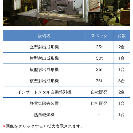
設備名
スペック
台数
立型射出成形機
35t
2台
横型射出成形機
50t
1台
横型射出成形機
35t
1台
横型射出成形機
75t
3台
インサートメタル自動整列機
自社開発
2台
静電気除去装置
自社開発
1台
熱風乾燥機
–
1台
※
画像をクリックすると拡大表示されます。